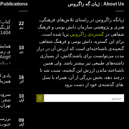
About Us : ژیان گه زاگروس
Publications نوشته‌ها
ژیانگه زاگروس در راستای تلاش­‌های فرهنگی،
کتاب؛
22
هنری و پژوهشی سازمان دانش بومی و فرهنگ
کل‌نگر
دی
1404
شفاهی در
گستره­‌ی زاگروس
برپا شده است.
برای این گستره، دانش بومی و فرهنگ شفاهی
همایش 
10
گنجینه­‌ی ناشناخته­‌ای است که ارزش آن در دراز
دی
مدت می‌­توانست برای باشندگانش، از بسیاری
Angrl
داشته­‌های طبیعی نیز بیشتر باشد. ولی همین
۱
دیدگاه
ناشناخته ماندن ارزش این گنجینه، سبب شد تا
یادی ا
درچند دهه­، بخش بزرگی از آن، همراه با نسل­‌
16
همزه‌ا
آذر
های گذشته­‌ی خود از دست برود.
سروده‌
10
جستجو
شعر: “
آبان
برای:
تهران،1383
بررسی
09
جنوب از 
آبان