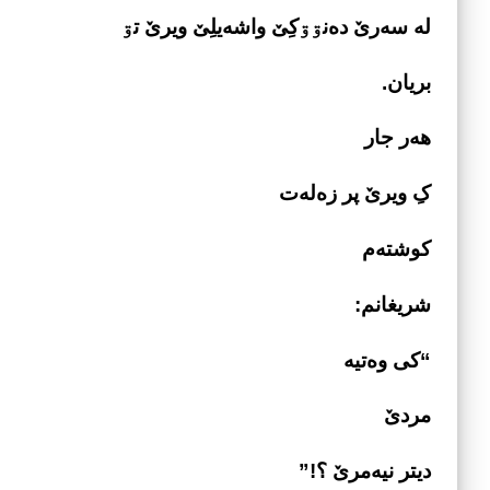
له سه­‌رێ ده­‌نۊۊکِێ
واشه‌­یلِێ ویرێ تۊ
بریان.
هه‌­ر جار
کِ ویرێ پر زه‌­له­‌ت
کوشته‌­م
شریغانم:
“کی وه‌­تیه
مردێ
دیتر نیه­‌مرێ ؟!”