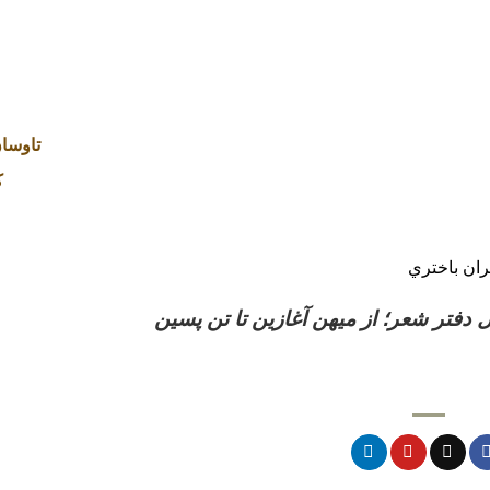
تاوسان 
ک
ان باختري
ل دفتر شعر؛ از میهن آغازین تا تن پسین