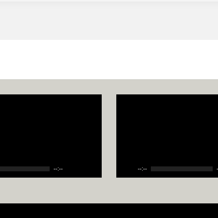
--:--
--:--