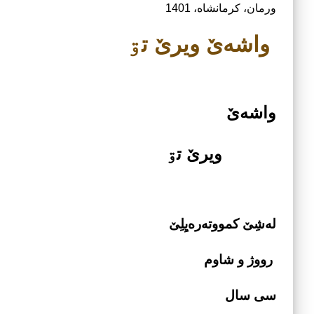
ورمان، کرمانشاه، 1401
واشه­‌ێ ویرێ تۊ
واشه­‌ێ
ویرێ تۊ
له­‌شِێ کمووته‌­ره­‌یِلِێ
رووژ و شاوم
سی سال