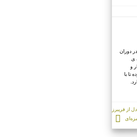
در دوران
 ی
ر و
تا با
رد.
دل از فریبرز
زه‌ای