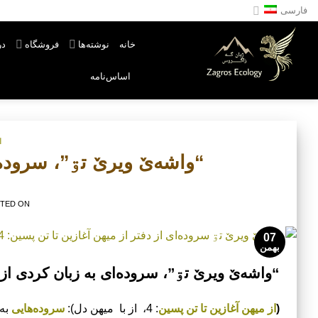
Ski
فارسی
t
conten
خانه
نوشته‌ها
فروشگاه
در
اسا‌س‌نامه
ا
“واشه­‌ێ ویرێ تۊ”، سروده­‌
TED ON
07
بهمن
“واشه­‌ێ ویرێ تۊ”، سروده‌­ای به زبان کردی از 
(
از میهن آغازین تا تن پسین
: 4، از با میهن دل):
سروده‌­هایی
به 