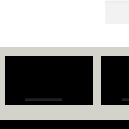
--:--
--:--
--:--