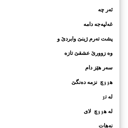
ئه‌­­ر چه
غه‌­لپه­‌جه دامه
پشت ته‌­رم ژینێ وابردێ و
وه زوورێ عشقێ تازه
سه‌­ر هێز دام
هۊۊچ نزمه ده‌نگێ
له تۊ
له هۊۊچ لای
نه‌­هات