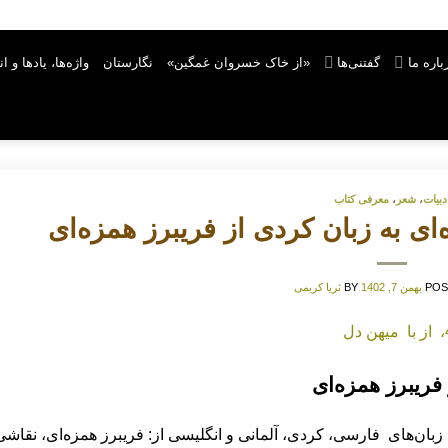
باره ما
گفتنی‌ها
«از خاک خسروان غمگین»
نگارستان
واژه‌ها، یادها و ا
دبیات
،
شعر
،
معرفی کتاب
ای به زبان کردی از فریبرز همزه­‌ای
POS
بهمن 7, 1402
BY
ثریا کریمی
فریبرز همزه‌­ای
زبان‌­های فارسی، کردی، آلمانی و انگلیسی از: فریبرز همزه‌­ای، نقاشی ا