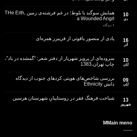
همایش سوگند با بلوط؛ در غم فرشته­‌ی زمین THe Erth,
10
a Wounded Angrl
دی
۱
دیدگاه
یادی از منصور یاقوتی از فریبرز همزه‌ای
16
آذر
سروده‌ای از پرویز شهریار از دفتر شعر: “گمشده در باد”،
10
چاپ تهران،1383
آبان
بررسی شاخص‌های هویتی کردهای جنوب از دیدگاه
09
دانش Ethnicity
آبان
ﺷﻨﺎﺧﺖ ﻓﺮﻫﻨﮓ ﻓﻘﺮ در روﺳﺘﺎﻳﻴﺎنِ ﺷﻬﺮﺳﺘﺎن ﻫﺮﺳﻴﻦ
13
شهریور
MMain meno