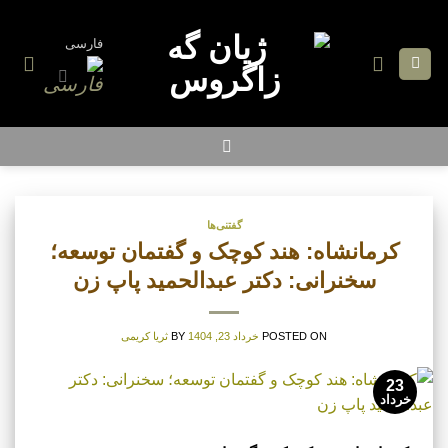
Ski
t
فارسی
conten
گفتنی‌ها
کرمانشاه: هند کوچک و گفتمان توسعه؛
سخنرانی: دکتر عبدالحمید پاپ زن
POSTED ON
خرداد 23, 1404
BY
ثریا کریمی
23
خرداد