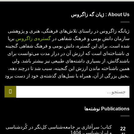
About Us : ژیان گه زاگروس
ژیانگه زاگروس در راستای تلاش­‌های فرهنگی، هنری و پژوهشی
سازمان دانش بومی و فرهنگ شفاهی در
گستره­‌ی زاگروس
برپا
شده است. برای این گستره، دانش بومی و فرهنگ شفاهی گنجینه­‌
ی ناشناخته­‌ای است که ارزش آن در دراز مدت می‌­توانست برای
باشندگانش، از بسیاری داشته­‌های طبیعی نیز بیشتر باشد. ولی
همین ناشناخته ماندن ارزش این گنجینه، سبب شد تا درچند دهه­،
بخش بزرگی از آن، همراه با نسل­‌های گذشته­‌ی خود از دست برود.
جستجو
برای:
Publications نوشته‌ها
کتاب؛ سرآغازی بر جامعه‌شناسی کل‌نگر در کُردشناسی
22
و ایران‌شناسی، 1404
دی